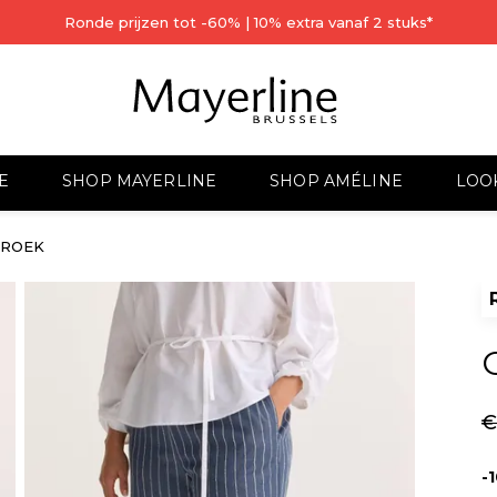
Ronde prijzen tot -60% | 10% extra vanaf 2 stuks*
E
SHOP MAYERLINE
SHOP AMÉLINE
LOO
BROEK
€
-