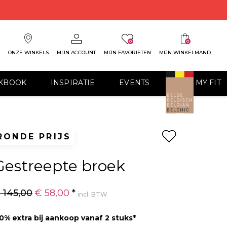
0
0
ONZE WINKELS
MIJN ACCOUNT
MIJN FAVORIETEN
MIJN WINKELMAND
KBOOK
INSPIRATIE
EVENTS
FIND MY FIT
RONDE PRIJS
Gestreepte broek
 145,00
€ 58,00
*
incl. BTW
10% extra bij aankoop vanaf 2 stuks*