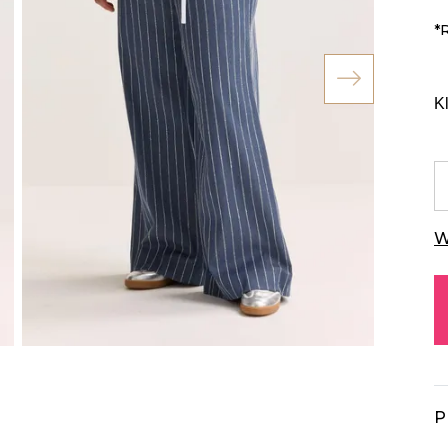
*
K
W
P