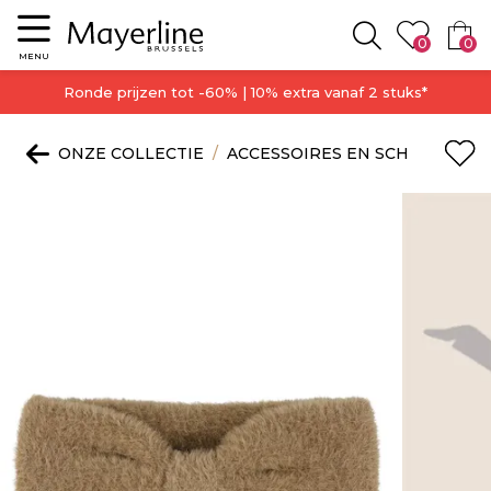
Menu
0
0
Zoeken
MENU
Ronde prijzen tot -60% | 10% extra vanaf 2 stuks*
ONZE COLLECTIE
ACCESSOIRES EN SCHOENEN