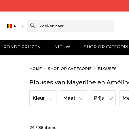
Search
NL
RONDE PRIJZEN
NIEUW
SHOP OP CATEGORI
HOME
SHOP OP CATEGORIE
BLOUSES
Blouses van Mayerline en Amélin
Kleur
Maat
Prijs
Me
24 / 86 items