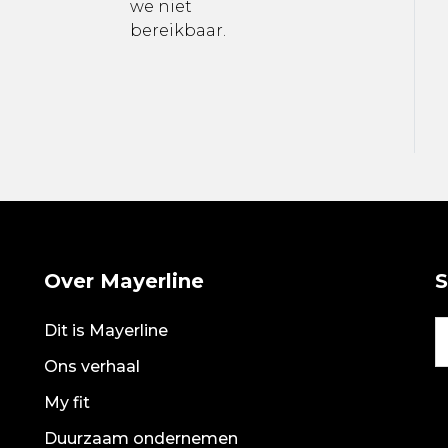
we niet
bereikbaar.
Over Mayerline
S
Dit is Mayerline
Ons verhaal
My fit
Duurzaam ondernemen