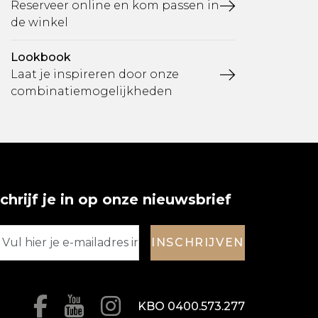
Reserveer online en kom passen in
de winkel
Lookbook
Laat je inspireren door onze
combinatiemogelijkheden
chrijf je in op onze nieuwsbrief
INSCHRIJVEN
KBO 0400.573.277