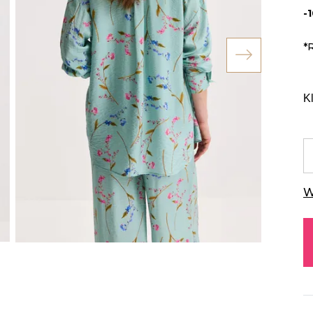
-
*
K
W