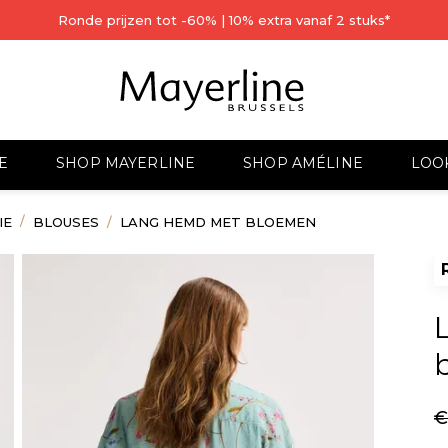
Ronde prijzen tot -60% | 10% extra vanaf 2 stuks*
E
SHOP MAYERLINE
SHOP AMÉLINE
LOO
IE
BLOUSES
LANG HEMD MET BLOEMEN
€