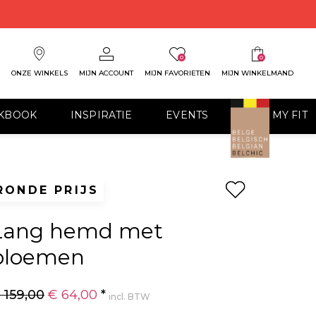
0
0
ONZE WINKELS
MIJN ACCOUNT
MIJN FAVORIETEN
MIJN WINKELMAND
KBOOK
INSPIRATIE
EVENTS
FIND MY FIT
RONDE PRIJS
Lang hemd met
bloemen
 159,00
€ 64,00
*
incl. BTW