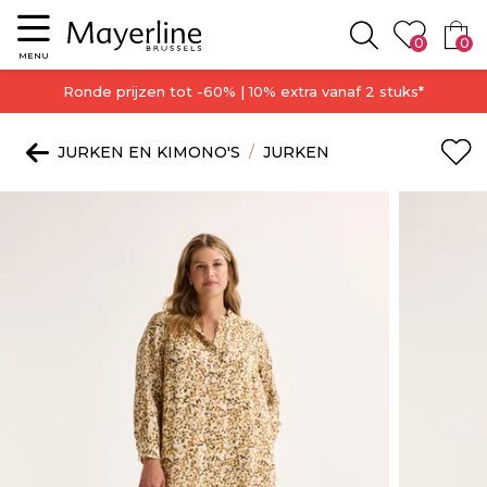
Menu
0
0
Zoeken
MENU
Ronde prijzen tot -60% | 10% extra vanaf 2 stuks*
JURKEN EN KIMONO'S
JURKEN