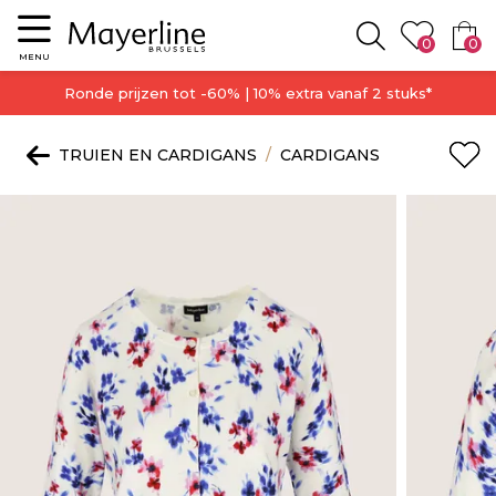
Menu
0
0
Zoeken
MENU
Ronde prijzen tot -60% | 10% extra vanaf 2 stuks*
TRUIEN EN CARDIGANS
CARDIGANS