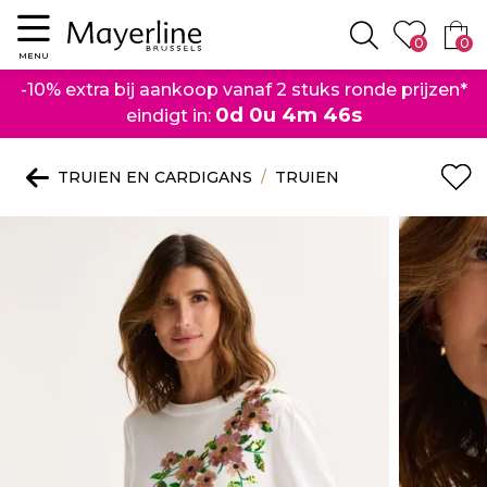
Menu
0
0
Zoeken
MENU
-10% extra bij aankoop vanaf 2 stuks ronde prijzen*
0d 0u 4m 46s
eindigt in:
TRUIEN EN CARDIGANS
TRUIEN