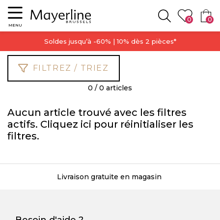
Menu
0
0
Rechercher
MENU
Soldes jusqu’à -60% | 10% dès 2 pièces*
FILTREZ / TRIEZ
0 / 0 articles
Aucun article trouvé avec les filtres
actifs. Cliquez
ici
pour réinitialiser les
filtres.
Livraison gratuite en magasin