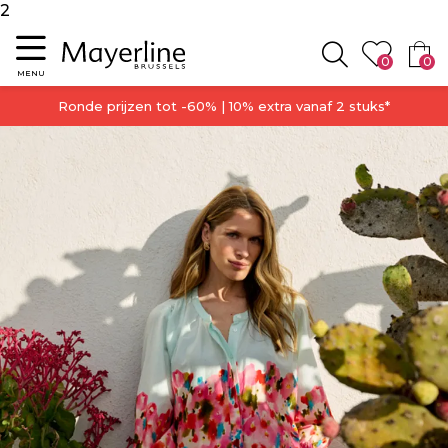
2
Menu
0
0
Zoeken
MENU
Ronde prijzen tot -60% | 10% extra vanaf 2 stuks*