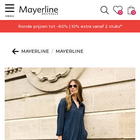
Menu
0
0
Zoeken
MENU
Ronde prijzen tot -60% | 10% extra vanaf 2 stuks*
MAYERLINE
MAYERLINE