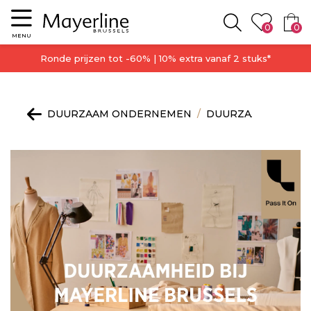
Menu
0
0
Zoeken
MENU
Ronde prijzen tot -60% | 10% extra vanaf 2 stuks*
DUURZAAM ONDERNEMEN
DUURZAAM ONDE