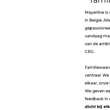
Mayerline i
in België. A
gepassionee
vandaag maa
van de ambi
CRG.
Familiewaar
centraal. We
elkaar, onze 
We geven ee
feedback in 
dicht bij el