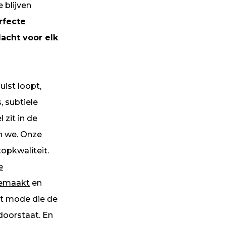
 blijven
rfecte
acht voor elk
uist loopt,
 subtiele
 zit in de
n we. Onze
topkwaliteit.
e
emaakt
en
t mode die de
 doorstaat. En