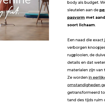
body als budget. We
sleutelen aan de
pe
pasvorm
met aand
soort lichaam
.
Een naad die exact j
verborgen knoopjes,
rugplooien, de duivel
details en dat wete
materialen zijn van 
Ze worden
in eerlijk
omstandigheden g
getransformeerd to
tand des tijds ruim