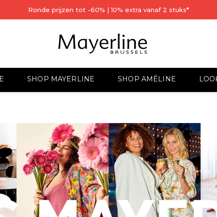
Ronde prijzen tot -60% | 10% extra vanaf 2 stuks*
E
SHOP MAYERLINE
SHOP AMÉLINE
LOO