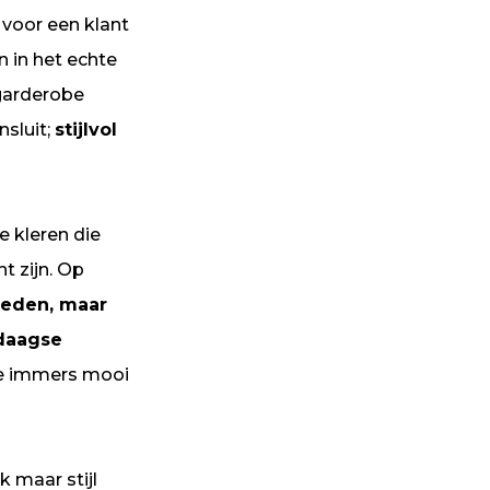
voor een klant
 in het echte
 garderobe
nsluit;
stijlvol
e kleren die
t zijn. Op
heden, maar
edaagse
 je immers mooi
k maar stijl