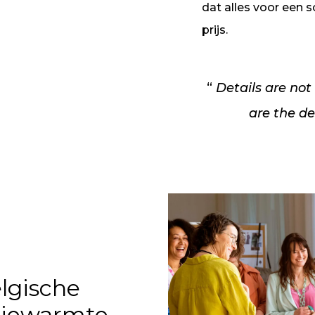
dat alles voor een 
prijs.
Details are not 
are the d
lgische
liewarmte