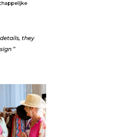
schappelijke
details, they
esign