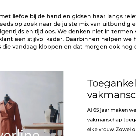
et liefde bij de hand en gidsen haar langs re
eds op zoek naar de juiste mix van uitbundig en
igentijds en tijdloos. We denken niet in terme
lant een stijlvol kader. Daarbinnen helpen w
s die vandaag kloppen en dat morgen ook nog 
Toegankel
vakmans
Al 65 jaar maken w
vakmanschap toega
elke vrouw. Zowel o