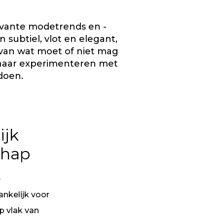
levante modetrends en -
 subtiel, vlot en elegant,
n van wat moet of niet mag
e haar experimenteren met
doen.
ijk
chap
e
nkelijk voor
p vlak van