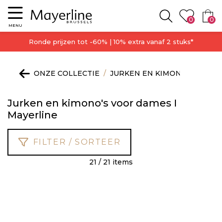
Menu
0
0
Zoeken
MENU
Ronde prijzen tot -60% | 10% extra vanaf 2 stuks*
ONZE COLLECTIE
JURKEN EN KIMONO'S
Jurken en kimono's voor dames I
Mayerline
FILTER / SORTEER
21 / 21 items