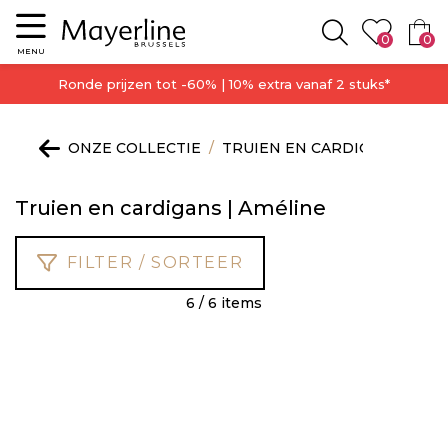
Menu
0
0
Zoeken
MENU
Ronde prijzen tot -60% | 10% extra vanaf 2 stuks*
ONZE COLLECTIE
TRUIEN EN CARDIGANS
Truien en cardigans | Améline
FILTER / SORTEER
6 / 6 items