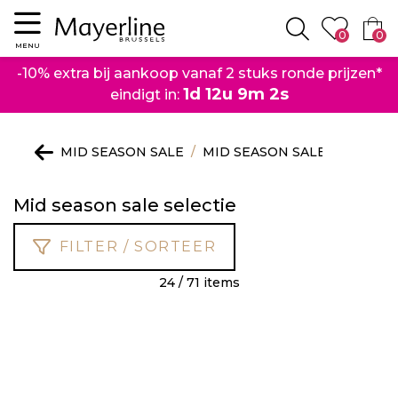
Menu
0
0
Zoeken
MENU
-10% extra bij aankoop vanaf 2 stuks ronde prijzen*
1d 12u 9m 1s
eindigt in:
MID SEASON SALE
MID SEASON SALE SELECTIE
Mid season sale selectie
FILTER / SORTEER
24 / 71 items