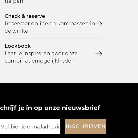
helpen
Check & reserve
Reserveer online en kom passen in
de winkel
Lookbook
Laat je inspireren door onze
combinatiemogelijkheden
chrijf je in op onze nieuwsbrief
INSCHRIJVEN