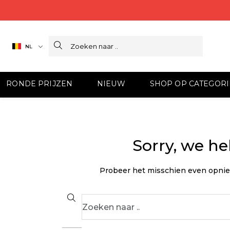
Search
NL
RONDE PRIJZEN
NIEUW
SHOP OP CATEGORI
Sorry, we h
Probeer het misschien even opnieuw
Search