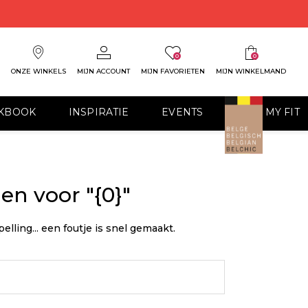
0
0
ONZE WINKELS
MIJN ACCOUNT
MIJN FAVORIETEN
MIJN WINKELMAND
KBOOK
INSPIRATIE
EVENTS
FIND MY FIT
n voor "{0}"
ling... een foutje is snel gemaakt.