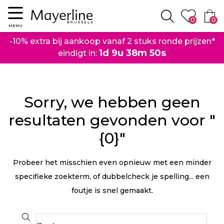
Menu
0
0
Zoeken
MENU
-10% extra bij aankoop vanaf 2 stuks ronde prijzen*
1d 9u 38m 50s
eindigt in:
Sorry, we hebben geen
resultaten gevonden voor "
{0}"
Probeer het misschien even opnieuw met een minder
specifieke zoekterm, of dubbelcheck je spelling... een
foutje is snel gemaakt.
Search