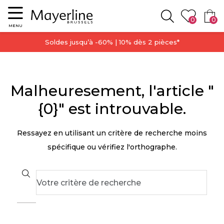
Menu
0
0
Rechercher
MENU
Soldes jusqu’à -60% | 10% dès 2 pièces*
Malheuresement, l'article "
{0}" est introuvable.
Ressayez en utilisant un critère de recherche moins
spécifique ou vérifiez l'orthographe.
Search