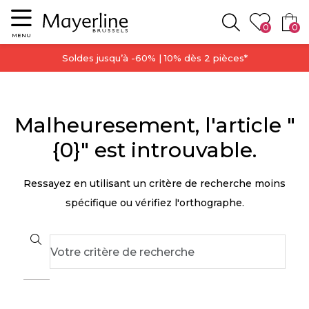
Menu
0
0
Rechercher
MENU
Soldes jusqu’à -60% | 10% dès 2 pièces*
Malheuresement, l'article "
{0}" est introuvable.
Ressayez en utilisant un critère de recherche moins
spécifique ou vérifiez l'orthographe.
Search