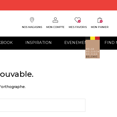
0
0
NOS MAGASINS
MON COMPTE
MES FAVORIS
MON PANIER
KBOOK
INSPIRATION
EVENEMENTS
FIND 
rouvable.
l'orthographe.