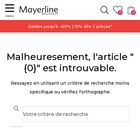
Menu
0
0
Rechercher
MENU
Soldes jusqu’à -60% | 10% dès 2 pièces*
Malheuresement, l'article "
{0}" est introuvable.
Ressayez en utilisant un critère de recherche moins
spécifique ou vérifiez l'orthographe.
Search