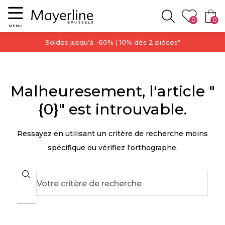
Menu
0
0
Rechercher
MENU
Soldes jusqu’à -60% | 10% dès 2 pièces*
Malheuresement, l'article "
{0}" est introuvable.
Ressayez en utilisant un critère de recherche moins
spécifique ou vérifiez l'orthographe.
Search