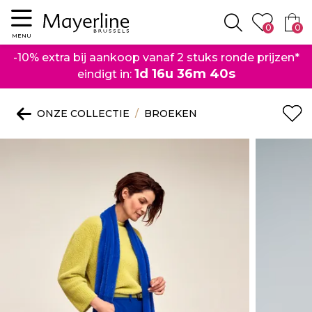
Menu
0
0
Zoeken
MENU
-10% extra bij aankoop vanaf 2 stuks ronde prijzen*
1d 16u 36m 40s
eindigt in:
ONZE COLLECTIE
BROEKEN