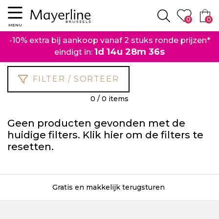
Menu
0
0
Zoeken
MENU
-10% extra bij aankoop vanaf 2 stuks ronde prijzen*
1d 14u 28m 36s
eindigt in:
FILTER / SORTEER
0 / 0 items
Geen producten gevonden met de
huidige filters. Klik
hier
om de filters te
resetten.
Gratis en makkelijk terugsturen