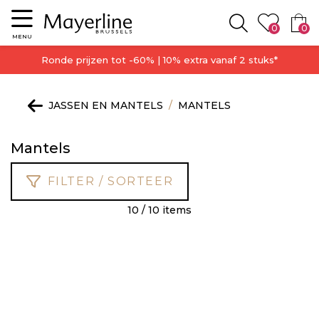
Menu
0
0
Zoeken
MENU
Ronde prijzen tot -60% | 10% extra vanaf 2 stuks*
JASSEN EN MANTELS
MANTELS
Mantels
FILTER / SORTEER
10 / 10 items