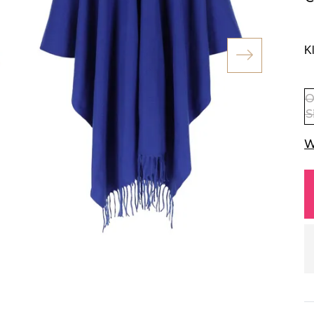
K
O
S
W