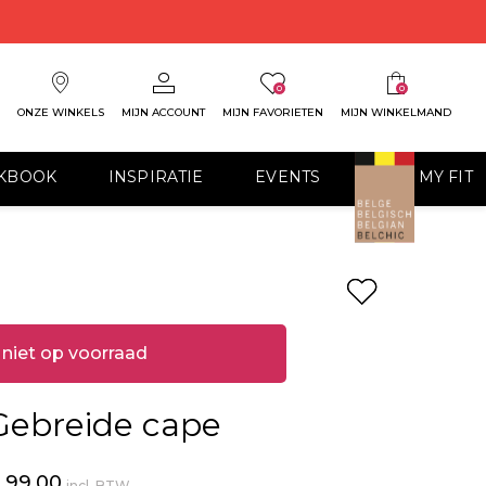
0
0
ONZE WINKELS
MIJN ACCOUNT
MIJN FAVORIETEN
MIJN WINKELMAND
KBOOK
INSPIRATIE
EVENTS
FIND MY FIT
niet op voorraad
Gebreide cape
 99,00
incl. BTW