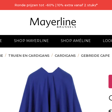
Ronde prijzen tot -60% | 10% extra vanaf 2 stuks*
E
SHOP MAYERLINE
SHOP AMÉLINE
LOO
IE
TRUIEN EN CARDIGANS
CARDIGANS
GEBREIDE CAPE
€