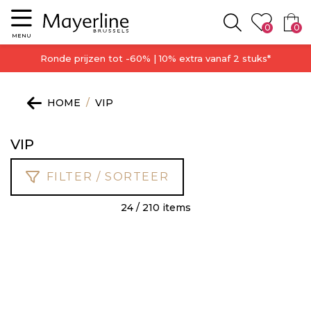
Menu
0
0
Zoeken
MENU
Ronde prijzen tot -60% | 10% extra vanaf 2 stuks*
HOME
VIP
VIP
FILTER / SORTEER
24 / 210 items