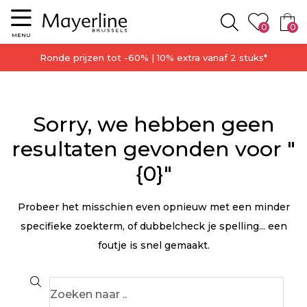
Menu
0
0
Zoeken
MENU
Ronde prijzen tot -60% | 10% extra vanaf 2 stuks*
Sorry, we hebben geen
resultaten gevonden voor "
{0}"
Probeer het misschien even opnieuw met een minder
specifieke zoekterm, of dubbelcheck je spelling... een
foutje is snel gemaakt.
Search