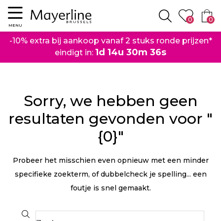
Menu
0
0
Zoeken
MENU
-10% extra bij aankoop vanaf 2 stuks ronde prijzen*
1d 14u 30m 36s
eindigt in:
Sorry, we hebben geen
resultaten gevonden voor "
{0}"
Probeer het misschien even opnieuw met een minder
specifieke zoekterm, of dubbelcheck je spelling... een
foutje is snel gemaakt.
Search