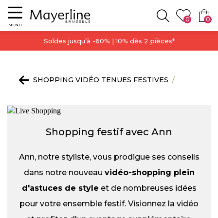
Menu
0
0
Rechercher
MENU
Soldes jusqu’à -60% | 10% dès 2 pièces*
SHOPPING VIDÉO TENUES FESTIVES
SHOPPING
Shopping festif avec Ann
Ann, notre styliste, vous prodigue ses conseils
dans notre nouveau
vidéo-shopping plein
d'astuces de style
et de nombreuses idées
pour votre ensemble festif. Visionnez la vidéo