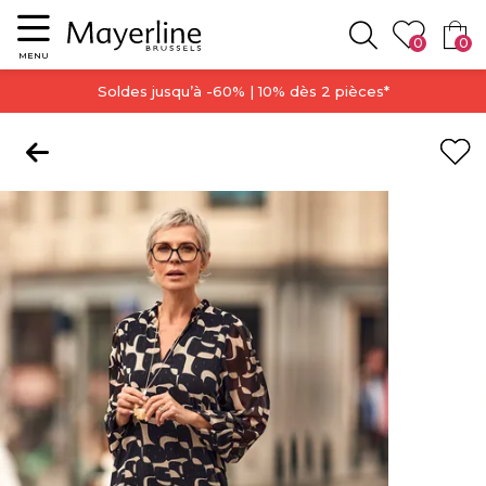
Menu
0
0
Rechercher
MENU
Soldes jusqu’à -60% | 10% dès 2 pièces*