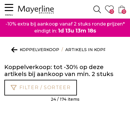
Menu
0
0
Zoeken
MENU
-10% extra bij aankoop vanaf 2 stuks ronde prijzen*
1d 13u 13m 17s
eindigt in:
KOPPELVERKOOP
ARTIKELS IN KOPPELVERKO
Koppelverkoop: tot -30% op deze
artikels bij aankoop van min. 2 stuks
FILTER / SORTEER
24 / 174 items