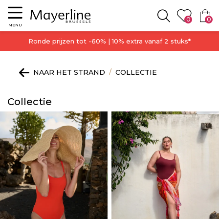
Menu
0
0
Zoeken
MENU
Ronde prijzen tot -60% | 10% extra vanaf 2 stuks*
NAAR HET STRAND
COLLECTIE
Collectie