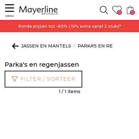
Menu
0
0
Zoeken
MENU
Ronde prijzen tot -60% | 10% extra vanaf 2 stuks*
JASSEN EN MANTELS
PARKA'S EN REGENJASSE
Parka's en regenjassen
FILTER / SORTEER
1 / 1 items