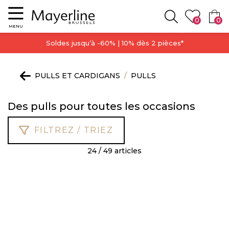
Menu
0
0
Rechercher
MENU
Soldes jusqu’à -60% | 10% dès 2 pièces*
PULLS ET CARDIGANS
PULLS
Des pulls pour toutes les occasions
FILTREZ / TRIEZ
24 / 49 articles