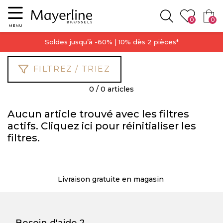
Menu
0
0
Rechercher
MENU
Soldes jusqu’à -60% | 10% dès 2 pièces*
FILTREZ / TRIEZ
0 / 0 articles
Aucun article trouvé avec les filtres
actifs. Cliquez
ici
pour réinitialiser les
filtres.
Livraison gratuite en magasin