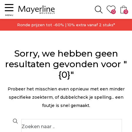
Menu
0
0
Zoeken
MENU
Ronde prijzen tot -60% | 10% extra vanaf 2 stuks*
Sorry, we hebben geen
resultaten gevonden voor "
{0}"
Probeer het misschien even opnieuw met een minder
specifieke zoekterm, of dubbelcheck je spelling... een
foutje is snel gemaakt.
Search