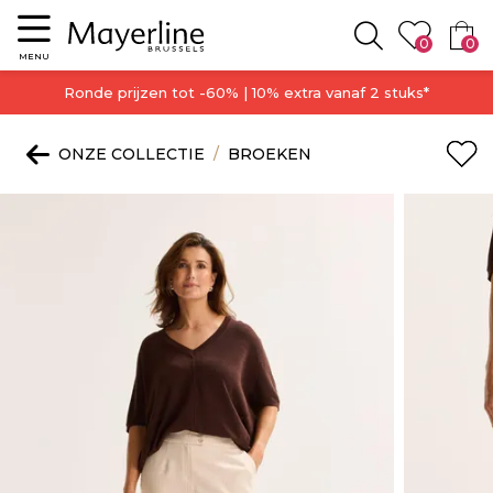
Menu
0
0
Zoeken
MENU
Ronde prijzen tot -60% | 10% extra vanaf 2 stuks*
ONZE COLLECTIE
BROEKEN